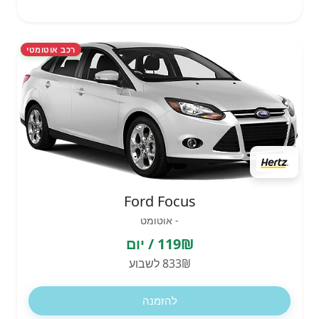
רכב אוטומטי
Ford Focus
- אוטומט
119₪ / יום
833₪ לשבוע
להזמנה