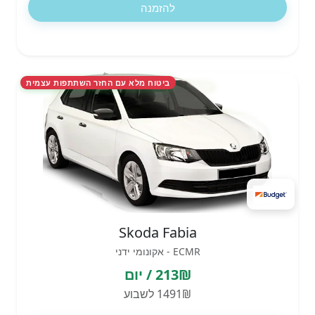
להזמנה
ביטוח מלא עם החזר השתתפות עצמית
Skoda Fabia
ECMR - אקונומי ידני
213₪ / יום
1491₪ לשבוע