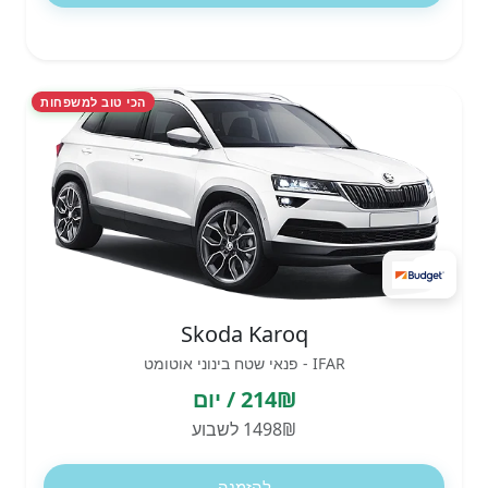
הכי טוב למשפחות
Skoda Karoq
IFAR - פנאי שטח בינוני אוטומט
214₪ / יום
1498₪ לשבוע
להזמנה