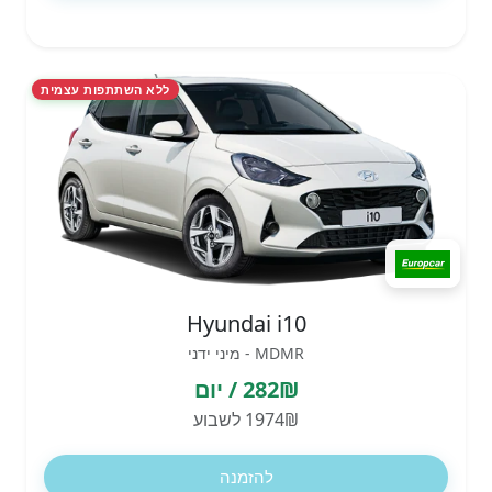
ללא השתתפות עצמית
Hyundai i10
MDMR - מיני ידני
282₪ / יום
1974₪ לשבוע
להזמנה