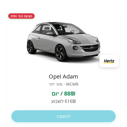
הצעה הכי זולה
Opel Adam
MCMR - מיני ידני
88₪ / יום
616₪ לשבוע
להזמנה