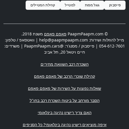
פייסבוק
גוגל מפות
למטייל
קהילת המטיילים
© PaapmPaapm.com
פאפם פאפם
משנת 2018.
מייל להוזלות ושירות:
help@paapmpaapm.com
| וואטסאפ / טלפון:
054-612-7601
| פייסבוק / מסנג'ר: @PaapmPaapm.cars | משרדים:
חיים ויטאל 20
,
תל אביב
השכרת רכב השוואת מחירים
קהילת שוכרי הרכב של פאפם פאפם
שאלות נפוצות על השירות של פאפם פאפם
הסבר מורחב על ביטוח השכרת רכב בחו"ל
האם צריך רישיון נהיגה בינלאומי
איפה מוציאים רישיון נהיגה בינלאומי? כל הסניפים