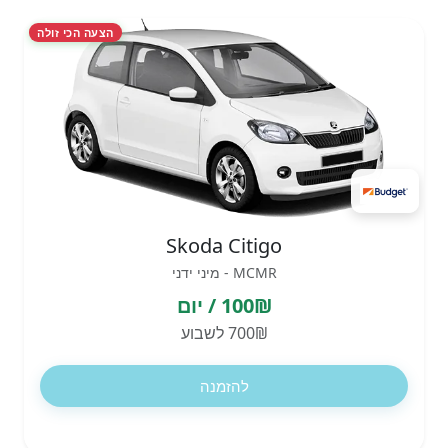
הצעה הכי זולה
Skoda Citigo
MCMR - מיני ידני
100₪ / יום
700₪ לשבוע
להזמנה