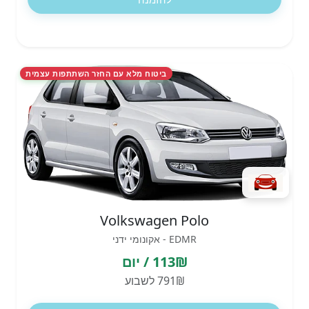
ביטוח מלא עם החזר השתתפות עצמית
Volkswagen Polo
EDMR - אקונומי ידני
113₪ / יום
791₪ לשבוע