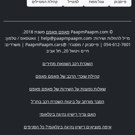
פייסבוק
גוגל מפות
למטייל
קהילת המטיילים
© PaapmPaapm.com
פאפם פאפם
משנת 2018.
מייל להוזלות ושירות:
help@paapmpaapm.com
| וואטסאפ / טלפון:
054-612-7601
| פייסבוק / מסנג'ר: @PaapmPaapm.cars | משרדים:
חיים ויטאל 20
,
תל אביב
השכרת רכב השוואת מחירים
קהילת שוכרי הרכב של פאפם פאפם
שאלות נפוצות על השירות של פאפם פאפם
הסבר מורחב על ביטוח השכרת רכב בחו"ל
האם צריך רישיון נהיגה בינלאומי
איפה מוציאים רישיון נהיגה בינלאומי? כל הסניפים