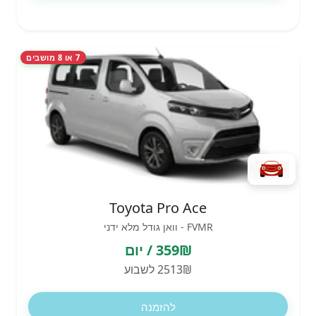
7 או 8 מושבים
Toyota Pro Ace
FVMR - וואן גודל מלא ידני
359₪ / יום
2513₪ לשבוע
להזמנה