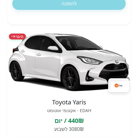
להזמנה
היברידי
Toyota Yaris
EDAH - אקונומי אוטומט
440₪ / יום
3080₪ לשבוע