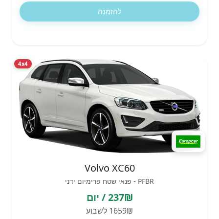
להזמנה
4x4
Volvo XC60
PFBR - פנאי שטח פרימיום ידני
237₪ / יום
1659₪ לשבוע