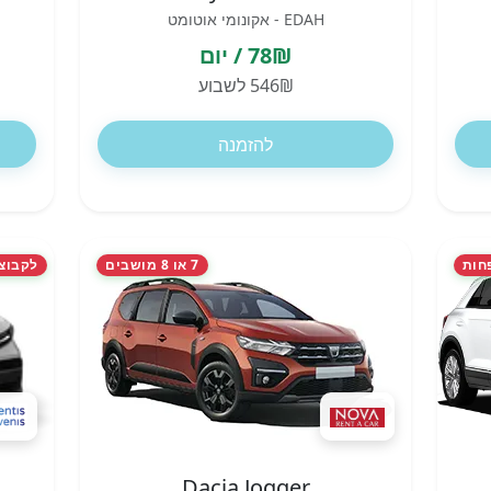
EDAH - אקונומי אוטומט
78₪ / יום
546₪ לשבוע
להזמנה
חות
7 או 8 מושבים
לקבוצות ו
Dacia Jogger