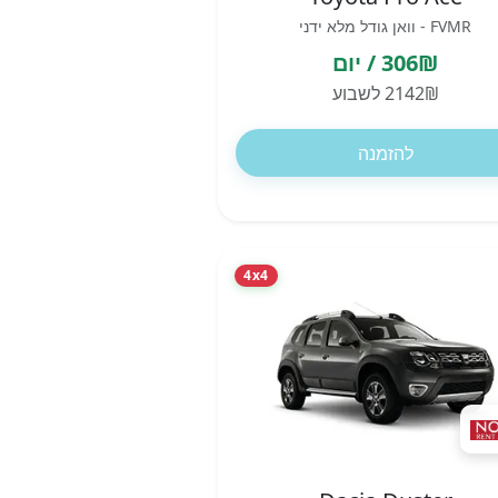
FVMR - וואן גודל מלא ידני
306₪ / יום
2142₪ לשבוע
להזמנה
4x4