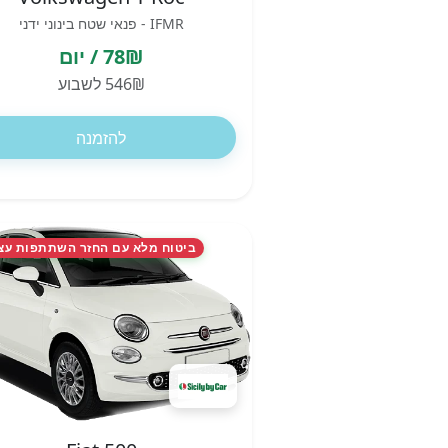
IFMR - פנאי שטח בינוני ידני
78₪ / יום
546₪ לשבוע
להזמנה
ביטוח מלא עם החזר השתתפות עצ