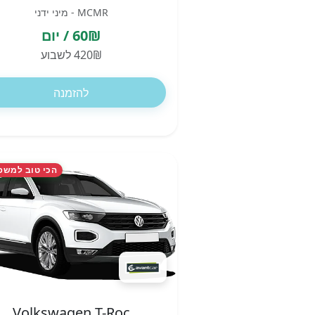
MCMR - מיני ידני
60₪ / יום
420₪ לשבוע
להזמנה
הכי טוב למשפ
Volkswagen T-Roc