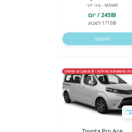
MDMR - מיני ידני
245₪ / יום
1715₪ לשבוע
להזמנה
משפחות גדולות - 9 מושבים ומעלה
Toyota Pro Ace