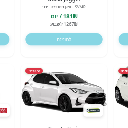
SVMR - וואן סטנדרטי ידני
181₪ / יום
1267₪ לשבוע
להזמנה
מית
היברידי