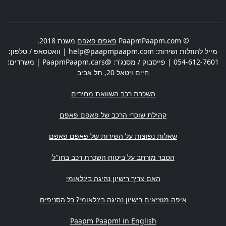
© PaapmPaapm.com
פאפם פאפם
משנת 2018.
מייל להוזלות ושירות:
help@paapmpaapm.com
| וואטסאפ / טלפון:
054-612-7601
| פייסבוק / מסנג'ר: @PaapmPaapm.cars | משרדים:
חיים ויטאל 20
,
תל אביב
השכרת רכב השוואת מחירים
קהילת שוכרי הרכב של פאפם פאפם
שאלות נפוצות על השירות של פאפם פאפם
הסבר מורחב על ביטוח השכרת רכב בחו"ל
האם צריך רישיון נהיגה בינלאומי
איפה מוציאים רישיון נהיגה בינלאומי? כל הסניפים
Paapm Paapm! in English