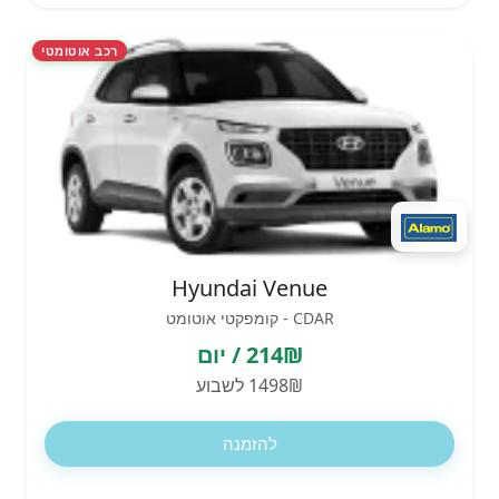
רכב אוטומטי
Hyundai Venue
CDAR - קומפקטי אוטומט
214₪ / יום
1498₪ לשבוע
להזמנה