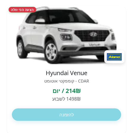
הצעה הכי זולה
Hyundai Venue
CDAR - קומפקטי אוטומט
214₪ / יום
1498₪ לשבוע
להזמנה