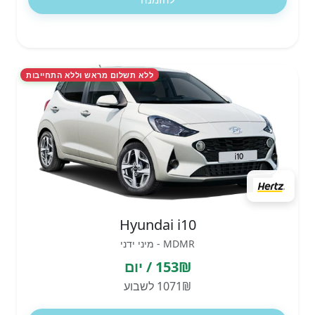
ללא תשלום מראש וללא התחייבות
Hyundai i10
MDMR - מיני ידני
153₪ / יום
1071₪ לשבוע