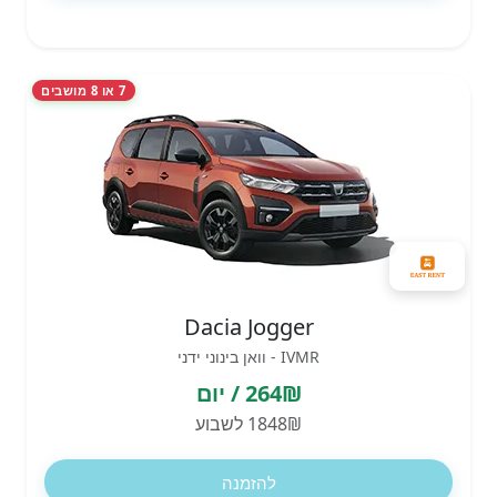
7 או 8 מושבים
Dacia Jogger
IVMR - וואן בינוני ידני
264₪ / יום
1848₪ לשבוע
להזמנה