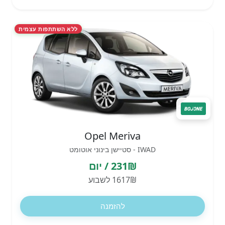
ללא השתתפות עצמית
Opel Meriva
IWAD - סטיישן בינוני אוטומט
231₪ / יום
1617₪ לשבוע
להזמנה