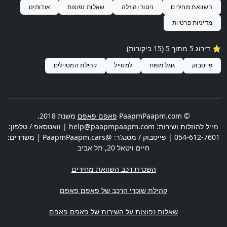
השוואת מחירים
ניטור והוזלה
שאלות נפוצות
אודותינו
מדיניות פרטיות
⭐️ דירוג 5 מתוך 5 (15 ביקורות)
פייסבוק
גוגל מפות
למטייל
קהילת המטיילים
© PaapmPaapm.com
פאפם פאפם
משנת 2018.
מייל להוזלות ושירות:
help@paapmpaapm.com
| וואטסאפ / טלפון:
054-612-7601
| פייסבוק / מסנג'ר: @PaapmPaapm.cars | משרדים:
חיים ויטאל 20
,
תל אביב
השכרת רכב השוואת מחירים
קהילת שוכרי הרכב של פאפם פאפם
שאלות נפוצות על השירות של פאפם פאפם