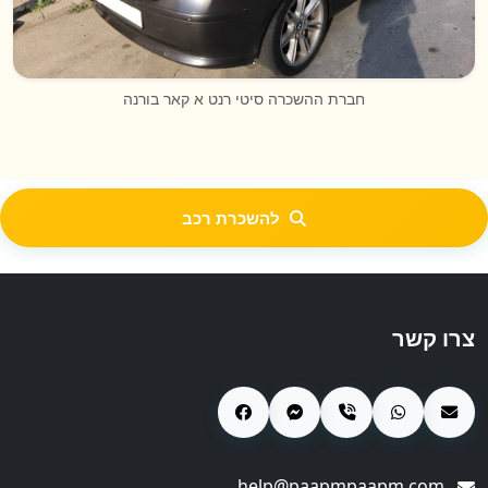
חברת ההשכרה סיטי רנט א קאר בורנה
להשכרת רכב
צרו קשר
help@paapmpaapm.com