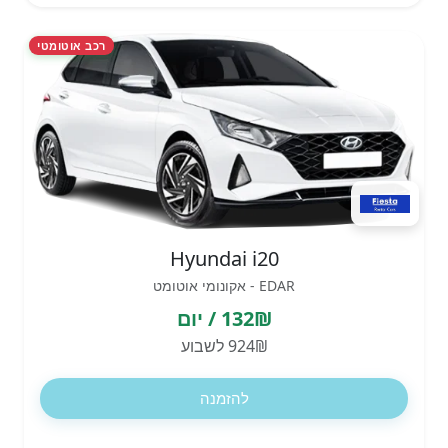
רכב אוטומטי
Hyundai i20
EDAR - אקונומי אוטומט
132₪ / יום
924₪ לשבוע
להזמנה