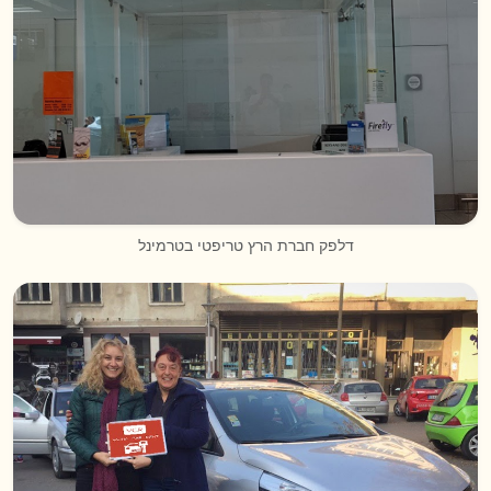
דלפק חברת הרץ טריפטי בטרמינל