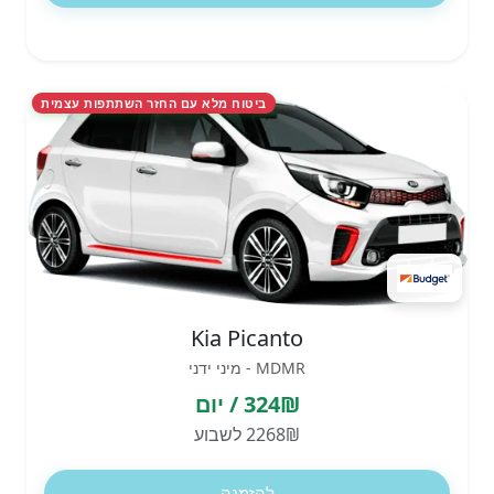
ביטוח מלא עם החזר השתתפות עצמית
Kia Picanto
MDMR - מיני ידני
324₪ / יום
2268₪ לשבוע
להזמנה