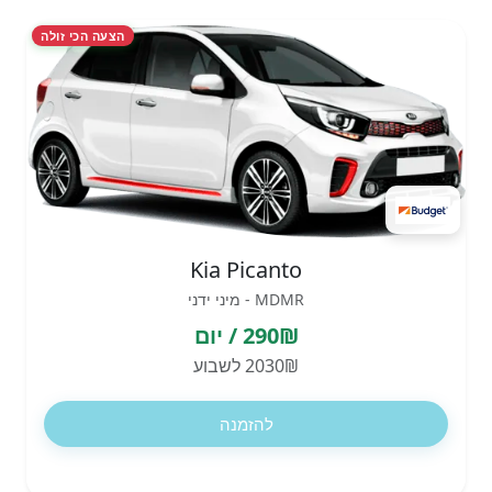
הצעה הכי זולה
Kia Picanto
MDMR - מיני ידני
290₪ / יום
2030₪ לשבוע
להזמנה