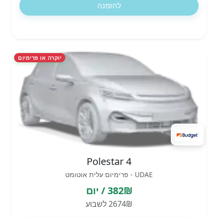
להזמנה
יוקרה או פרימיום
Polestar 4
UDAE - פרימיום עלית אוטומט
382₪ / יום
2674₪ לשבוע