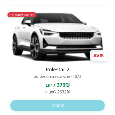
הכי טוב למשפחות
Polestar 2
IGAE - פנאי שטח בינוני אוטומט
376₪ / יום
2632₪ לשבוע
להזמנה