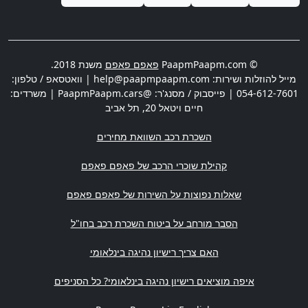
© PaapmPaapm.com
פאפם פאפם
משנת 2018.
מייל להוזלות ושירות:
help@paapmpaapm.com
| וואטסאפ / טלפון:
054-612-7601
| פייסבוק / מסנג'ר: @PaapmPaapm.cars | משרדים:
חיים ויטאל 20
,
תל אביב
השכרת רכב השוואת מחירים
קהילת שוכרי הרכב של פאפם פאפם
שאלות נפוצות על השירות של פאפם פאפם
הסבר מורחב על ביטוח השכרת רכב בחו"ל
האם צריך רישיון נהיגה בינלאומי
איפה מוציאים רישיון נהיגה בינלאומי? כל הסניפים