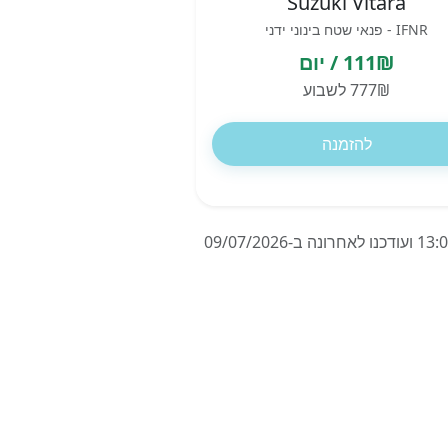
Suzuki Vitara
IFNR - פנאי שטח בינוני ידני
111₪ / יום
777₪ לשבוע
להזמנה
המחירים מבוססים על השכרת רכב ל-7 ימים בוינה בנמל התעופה, אוסטריה, החל מ-13/07/2026 בשעה 13:00 ועודכנו לאחרונה ב-09/07/2026