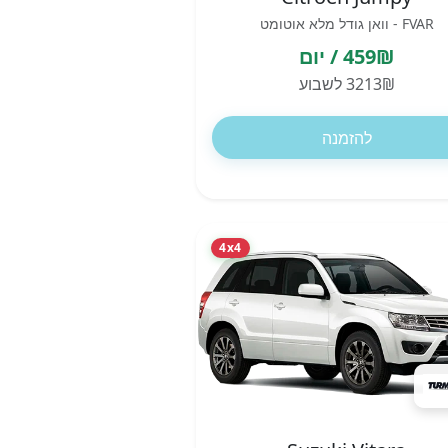
FVAR - וואן גודל מלא אוטומט
459₪ / יום
3213₪ לשבוע
להזמנה
4x4