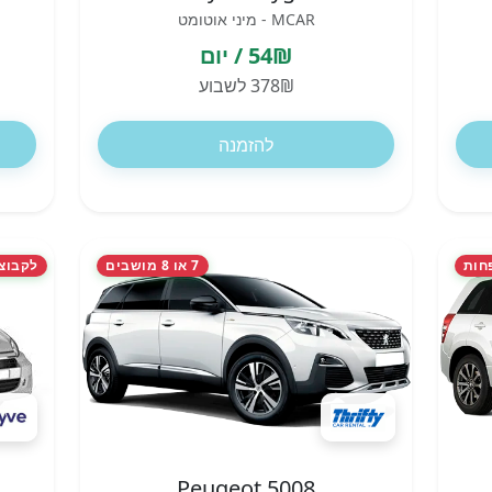
MCAR - מיני אוטומט
54₪ / יום
378₪ לשבוע
להזמנה
חות
7 או 8 מושבים
לקבוצות ו
Peugeot 5008