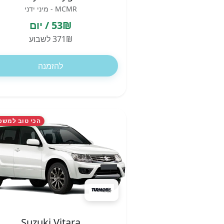
MCMR - מיני ידני
53₪ / יום
371₪ לשבוע
להזמנה
הכי טוב למשפ
Suzuki Vitara