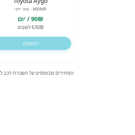
Toyota Aygo
MDMR - מיני ידני
90₪ / יום
630₪ לשבוע
להזמנה