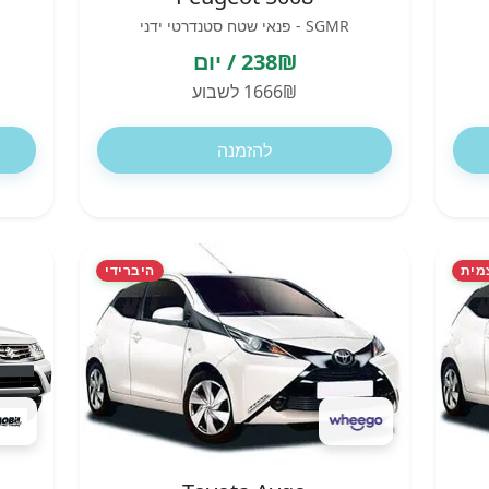
SGMR - פנאי שטח סטנדרטי ידני
238₪ / יום
1666₪ לשבוע
להזמנה
מית
היברידי