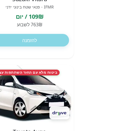
IFMR - פנאי שטח בינוני ידני
109₪ / יום
763₪ לשבוע
להזמנה
ביטוח מלא עם החזר השתתפות עצ