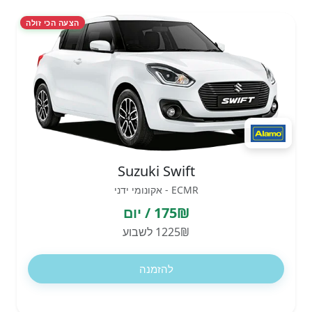
הצעה הכי זולה
Suzuki Swift
ECMR - אקונומי ידני
175₪ / יום
1225₪ לשבוע
להזמנה