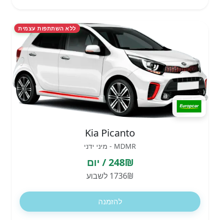
ללא השתתפות עצמית
Kia Picanto
MDMR - מיני ידני
248₪ / יום
1736₪ לשבוע
להזמנה