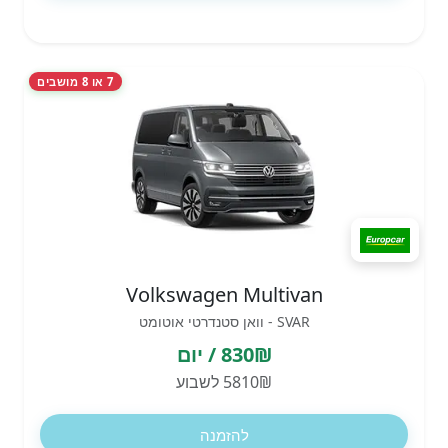
7 או 8 מושבים
Volkswagen Multivan
SVAR - וואן סטנדרטי אוטומט
830₪ / יום
5810₪ לשבוע
להזמנה