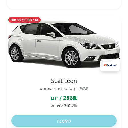
הכי טוב למשפחות
Seat Leon
IWAR - סטיישן בינוני אוטומט
286₪ / יום
2002₪ לשבוע
להזמנה