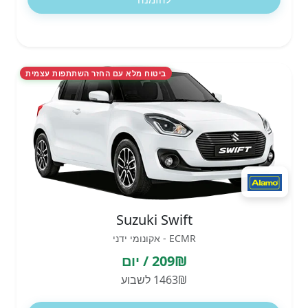
ביטוח מלא עם החזר השתתפות עצמית
Suzuki Swift
ECMR - אקונומי ידני
209₪ / יום
1463₪ לשבוע