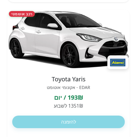
רכב אוטומטי
Toyota Yaris
EDAR - אקונומי אוטומט
193₪ / יום
1351₪ לשבוע
להזמנה