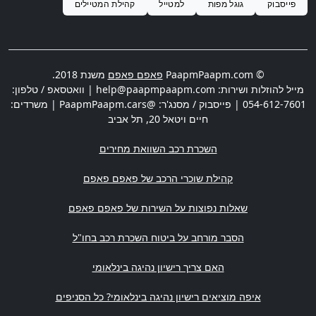
פייסבוק
גוגל מפות
למטייל
קהילת המטיילים
© PaapmPaapm.com
פאפם פאפם
משנת 2018.
מייל להוזלות ושירות:
help@paapmpaapm.com
| וואטסאפ / טלפון:
054-612-7601
| פייסבוק / מסנג'ר: @PaapmPaapm.cars | משרדים:
חיים ויטאל 20
,
תל אביב
השכרת רכב השוואת מחירים
קהילת שוכרי הרכב של פאפם פאפם
שאלות נפוצות על השירות של פאפם פאפם
הסבר מורחב על ביטוח השכרת רכב בחו"ל
האם צריך רישיון נהיגה בינלאומי
איפה מוציאים רישיון נהיגה בינלאומי? כל הסניפים