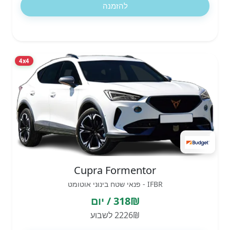
להזמנה
4x4
Cupra Formentor
IFBR - פנאי שטח בינוני אוטומט
318₪ / יום
2226₪ לשבוע