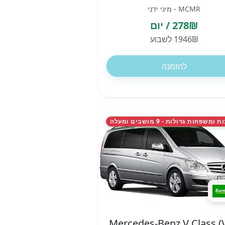
MCMR - מיני ידני
278₪ / יום
1946₪ לשבוע
להזמנה
משפחות גדולות - 9 מושבים ומעלה
Mercedes-Benz V Class (V