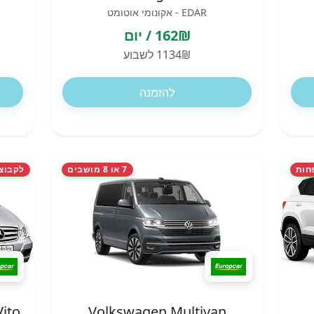
EDAR - אקונומי אוטומט
162₪ / יום
1134₪ לשבוע
להזמנה
חות
7 או 8 מושבים
לקבוצות ו
ito
Volkswagen Multivan