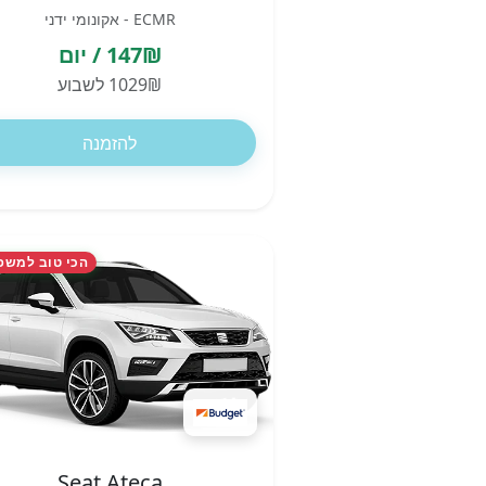
ECMR - אקונומי ידני
147₪ / יום
1029₪ לשבוע
להזמנה
הכי טוב למשפ
Seat Ateca