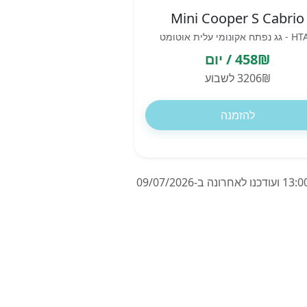
Mini Cooper S Cabrio
תח אקונומי עלית אוטומט
458₪ / יום
3206₪ לשבוע
להזמנה
המחירים מבוססים על השכרת רכב ל-7 ימים בגראץ בנמל התעופה, אוסטריה, החל מ-13/07/2026 בשעה 13:00 ועודכנו לאחרונה ב-09/07/2026