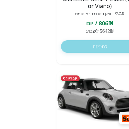
or Viano)
SVAR - וואן סטנדרטי אוטומט
806₪ / יום
5642₪ לשבוע
להזמנה
קבריולט