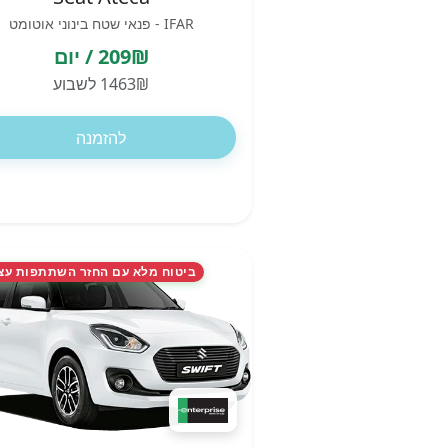
IFAR - פנאי שטח בינוני אוטומט
209₪ / יום
1463₪ לשבוע
להזמנה
ביטוח מלא עם החזר השתתפות עצ