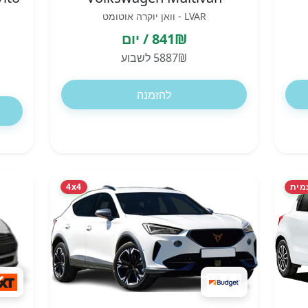
LVAR - וואן יוקרה אוטומט
841₪ / יום
5887₪ לשבוע
להזמנה
מית
4x4