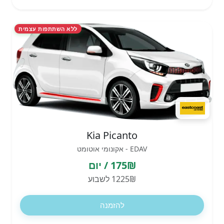
ללא השתתפות עצמית
Kia Picanto
EDAV - אקונומי אוטומט
175₪ / יום
1225₪ לשבוע
להזמנה