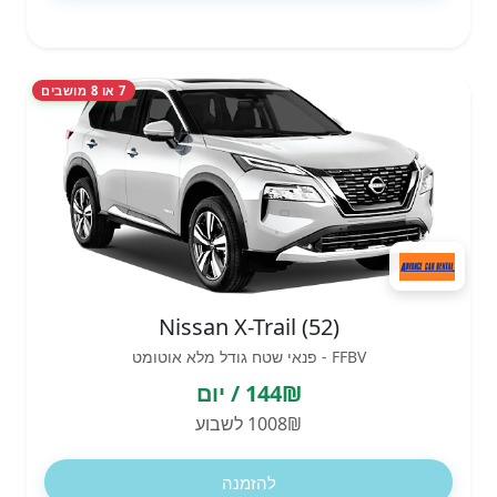
7 או 8 מושבים
Nissan X-Trail (52)
FFBV - פנאי שטח גודל מלא אוטומט
144₪ / יום
1008₪ לשבוע
להזמנה