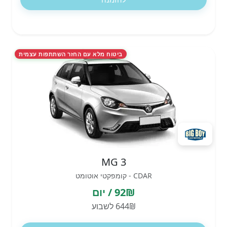
ביטוח מלא עם החזר השתתפות עצמית
MG 3
CDAR - קומפקטי אוטומט
92₪ / יום
644₪ לשבוע