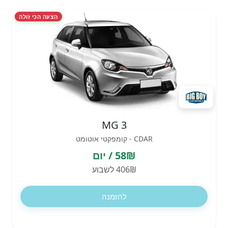
הצעה הכי זולה
MG 3
CDAR - קומפקטי אוטומט
58₪ / יום
406₪ לשבוע
להזמנה