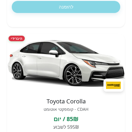
להזמנה
היברידי
Toyota Corolla
CDAH - קומפקטי אוטומט
85₪ / יום
595₪ לשבוע