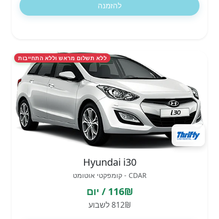
להזמנה
ללא תשלום מראש וללא התחייבות
Hyundai i30
CDAR - קומפקטי אוטומט
116₪ / יום
812₪ לשבוע