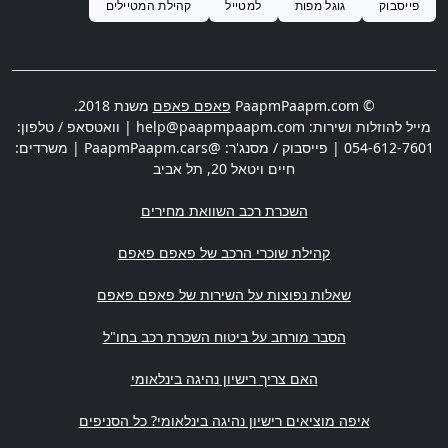
פייסבוק
גוגל מפות
למטייל
קהילת המטיילים
© PaapmPaapm.com
פאפם פאפם
משנת 2018.
מייל להוזלות ושירות:
help@paapmpaapm.com
| וואטסאפ / טלפון:
054-612-7601
| פייסבוק / מסנג'ר: @PaapmPaapm.cars | משרדים:
חיים ויטאל 20
,
תל אביב
השכרת רכב השוואת מחירים
קהילת שוכרי הרכב של פאפם פאפם
שאלות נפוצות על השירות של פאפם פאפם
הסבר מורחב על ביטוח השכרת רכב בחו"ל
האם צריך רישיון נהיגה בינלאומי
איפה מוציאים רישיון נהיגה בינלאומי? כל הסניפים