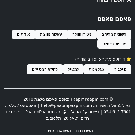
פאפם פאפם
השוואת מחירים
ניטור והוזלה
שאלות נפוצות
אודותינו
מדיניות פרטיות
⭐️ דירוג 5 מתוך 5 (15 ביקורות)
פייסבוק
גוגל מפות
למטייל
קהילת המטיילים
© PaapmPaapm.com
פאפם פאפם
משנת 2018.
מייל להוזלות ושירות:
help@paapmpaapm.com
| וואטסאפ / טלפון:
054-612-7601
| פייסבוק / מסנג'ר: @PaapmPaapm.cars | משרדים:
חיים ויטאל 20
,
תל אביב
השכרת רכב השוואת מחירים