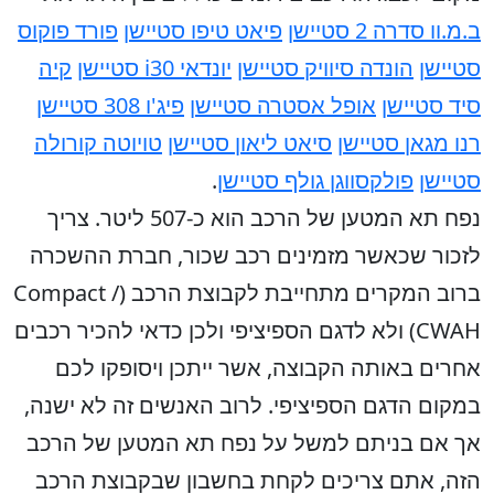
ב.מ.וו סדרה 2 סטיישן
פיאט טיפו סטיישן
פורד פוקוס
סטיישן
הונדה סיוויק סטיישן
יונדאי i30 סטיישן
קיה
סיד סטיישן
אופל אסטרה סטיישן
פיג'ו 308 סטיישן
רנו מגאן סטיישן
סיאט ליאון סטיישן
טויוטה קורולה
סטיישן
פולקסווגן גולף סטיישן
.
נפח תא המטען של הרכב הוא כ-507 ליטר. צריך
לזכור שכאשר מזמינים רכב שכור, חברת ההשכרה
ברוב המקרים מתחייבת לקבוצת הרכב (Compact /
CWAH) ולא לדגם הספיציפי ולכן כדאי להכיר רכבים
אחרים באותה הקבוצה, אשר ייתכן ויסופקו לכם
במקום הדגם הספיציפי. לרוב האנשים זה לא ישנה,
אך אם בניתם למשל על נפח תא המטען של הרכב
הזה, אתם צריכים לקחת בחשבון שבקבוצת הרכב