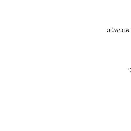
 אנכיאלוס
י