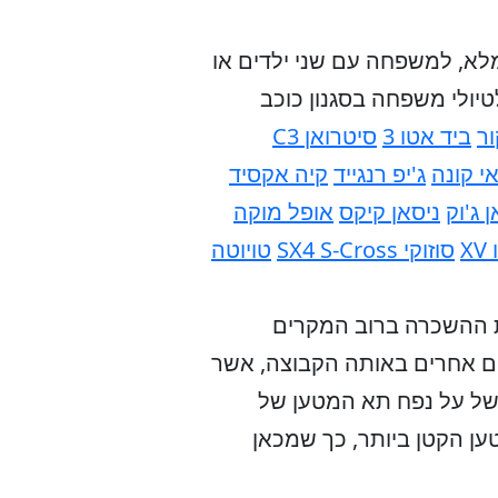
ד מלא, למשפחה עם שני ילדים או
יולי משפחה בסגנון כוכב
ור
ביד אטו 3
סיטרואן C3
אי קונה
ג'יפ רנגייד
קיה אקסיד
 ג'וק
ניסאן קיקס
אופל מוקה
X
סוזוקי SX4 S-Cross
טויוטה
 שכור, חברת ההשכרה ברוב המקרים
ן כדאי להכיר רכבים אחרים באותה הקבוצה, אשר
משל על נפח תא המטען של
ן הקטן ביותר, כך שמכאן