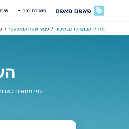
פאפם פאפם
השכרת רכב
שירו
מדריך קבוצות רכב שכור
פנאי שטח קומפקטי
סו
השכרת
למי מתאים לשכור ס
נסה
אירעה שגיאה בטעינת מיקומים.