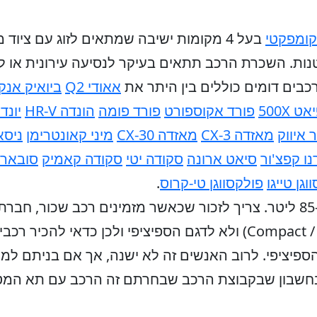
קומפקטי
בעל 4 מקומות ישיבה שמתאים לזוג עם ציו
נות. השכרת הרכב תתאים בעיקר לנסיעה עירונית או לט
כבים דומים כוללים בין היתר את
אאודי Q2
ביואיק אנק
אט 500X
פורד אקוספורט
פורד פומה
הונדה HR-V
יונד
 איווק
מאזדה CX-3
מאזדה CX-30
מיני קאונטרימן
ניסאן
נו קפצ'ור
סיאט ארונה
סקודה יטי
סקודה קאמיק
סובארו V
וגן טייגו
פולקסווגן טי-קרוס
.
נפח תא המטען של הרכב הוא כ-85 ליטר. צריך לזכור שכאשר מזמינים רכב
מתחייבת לקבוצת הרכב (Compact / CFMR) ולא לדגם הספיציפי ולכ
 הספיציפי. לרוב האנשים זה לא ישנה, אך אם בניתם ל
חשבון שבקבוצת הרכב שבחרתם זה הרכב עם תא המטע