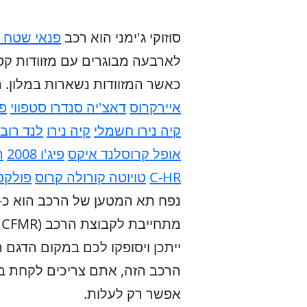
סוזוקי ג'ימני הוא רכב
פנאי שטח 
לארבעה מבוגרים עם מזוודות קט
כאשר המזוודות נשארות במלון.
ר
איירקרוס
דאצ'יה סנדרו סטפווי
פי
קיה נירו חשמלי
קיה נירו
לנד רובר
אופל קרוסלנד איקס
פיג'ו 2008
ר
C-HR
טויוטה קורולה קרוס
פולקסו
ייתכן ויסופקו לכם במקום הדגם
הרכב הזה, אתם צריכים לקחת ב
אפשר רק לעלות.