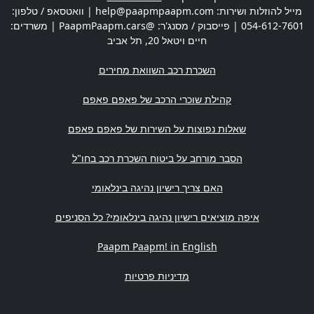
מייל להוזלות ושירות:
help@paapmpaapm.com
| וואטסאפ / טלפון:
054-612-7601
| פייסבוק / מסנג'ר: @PaapmPaapm.cars | משרדים:
חיים ויטאל 20
,
תל אביב
השכרת רכב השוואת מחירים
קהילת שוכרי הרכב של פאפם פאפם
שאלות נפוצות על השירות של פאפם פאפם
הסבר מורחב על ביטוח השכרת רכב בחו"ל
האם צריך רישיון נהיגה בינלאומי
איפה מוציאים רישיון נהיגה בינלאומי? כל הסניפים
Paapm Paapm! in English
מדיניות פרטיות