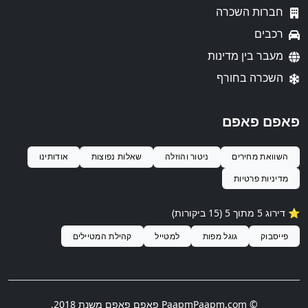
חברות השכרה
רכבים
מעבר בין מדינות
השכרה בחורף
פאפם פאפם
השוואת מחירים
ניטור והוזלה
שאלות נפוצות
אודותינו
מדיניות פרטיות
⭐️ דירוג 5 מתוך 5 (15 ביקורות)
פייסבוק
גוגל מפות
למטייל
קהילת המטיילים
© PaapmPaapm.com
פאפם פאפם
משנת 2018.