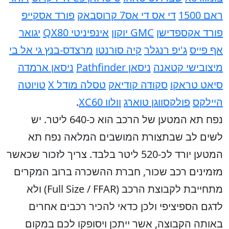
ראם 1500
די אס די אס7 קרוסבאק
פורד אסקייפ
פורד אקספדישן
GMC יוקון
אינפיניטי QX80
יגואר
אף פייס
ג'יפ רנגלר
קיה סורנטו
מרצדס-בנץ גי אל בי
מיצובישי קטאנה
ניסאן Pathfinder
ניסאן ארמדה
סיאט טראקו
סקודה קודיאק
טסלה מודל X
טויוטה
היילקס
פולקסווגן טוארג
וולוו XC60
.
נפח תא המטען של הרכב הוא כ-640 ליטר. יש
לשים לב שבתצורת המושבים המלאה נפח תא
המטען יורד לכ-520 ליטר בלבד. צריך לזכור שכאשר
מזמינים רכב שכור, חברת ההשכרה ברוב המקרים
מתחייבת לקבוצת הרכב (Full Size / FFAR) ולא
לדגם הספיציפי ולכן כדאי להכיר רכבים אחרים
באותה הקבוצה, אשר ייתכן ויסופקו לכם במקום