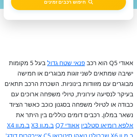
חיפוש רכבים זמינים
אאודי Q5 הוא רכב
פנאי שטח גדול
בעל 5 מקומות
ישיבה שמתאים לשני זוגות מבוגרים או חמישה
מבוגרים עם מזוודות בינוניות. השכרת הרכב תתאים
בעיקר לנסיעה עירונית, טיולי משפחה ארוכים עם
כבודה או לטיולי משפחה בסגנון כוכב כאשר הציוד
נשאר במלון.
רכבים דומים כוללים בין היתר את
אלפא רומיאו סטלביו
אאודי Q7
ב.מ.וו X3
ב.מ.וו X4
ב.מ.וו X6
שברולט טאהו
סיטרואן C5 איירקרוס
דודג'