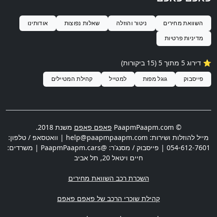
השוואת מחירים
ניטור והוזלה
שאלות נפוצות
אודותינו
מדיניות פרטיות
⭐️ דירוג
5
מתוך 5 (
15
ביקורות)
פייסבוק
גוגל מפות
למטייל
קהילת המטיילים
© PaapmPaapm.com
פאפם פאפם
משנת 2018.
מייל להוזלות ושירות:
help@paapmpaapm.com
| וואטסאפ / טלפון:
054-612-7601
| פייסבוק / מסנג'ר: @PaapmPaapm.cars | משרדים:
חיים ויטאל 20
,
תל אביב
השכרת רכב השוואת מחירים
קהילת שוכרי הרכב של פאפם פאפם