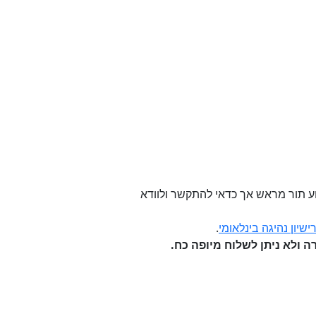
שירות (11 ש"ח כולל מע"מ). אין צורך לקבוע תור מראש אך כדאי להתקשר ולוודא
שיון נהיגה בינלאומי
.