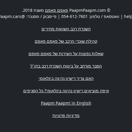
© PaapmPaapm.com
פאפם פאפם
משנת 2018.
hel
| וואטסאפ / טלפון:
054-612-7601
| פייסבוק / מסנג'ר: @PaapmPaapm.cars | משרדים:
השכרת רכב השוואת מחירים
קהילת שוכרי הרכב של פאפם פאפם
שאלות נפוצות על השירות של פאפם פאפם
הסבר מורחב על ביטוח השכרת רכב בחו"ל
האם צריך רישיון נהיגה בינלאומי
איפה מוציאים רישיון נהיגה בינלאומי? כל הסניפים
Paapm Paapm! in English
מדיניות פרטיות