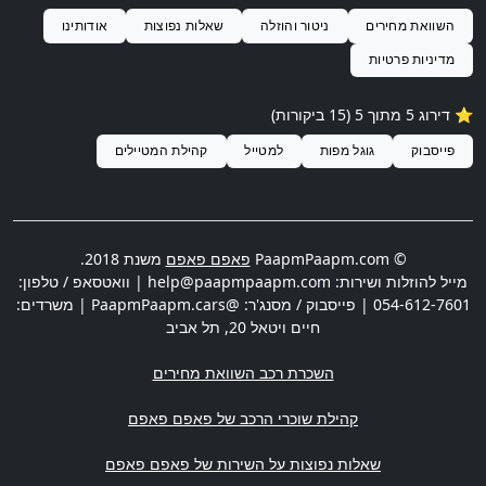
השוואת מחירים
ניטור והוזלה
שאלות נפוצות
אודותינו
מדיניות פרטיות
⭐️ דירוג
5
מתוך 5 (
15
ביקורות)
פייסבוק
גוגל מפות
למטייל
קהילת המטיילים
© PaapmPaapm.com
פאפם פאפם
משנת 2018.
מייל להוזלות ושירות:
help@paapmpaapm.com
| וואטסאפ / טלפון:
054-612-7601
| פייסבוק / מסנג'ר: @PaapmPaapm.cars | משרדים:
חיים ויטאל 20
,
תל אביב
השכרת רכב השוואת מחירים
קהילת שוכרי הרכב של פאפם פאפם
שאלות נפוצות על השירות של פאפם פאפם