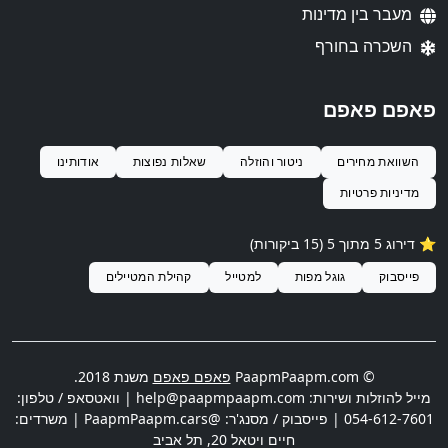
מעבר בין מדינות
השכרה בחורף
פאפם פאפם
השוואת מחירים
ניטור והוזלה
שאלות נפוצות
אודותינו
מדיניות פרטיות
⭐️ דירוג
5
מתוך 5 (
15
ביקורות)
פייסבוק
גוגל מפות
למטייל
קהילת המטיילים
© PaapmPaapm.com
פאפם פאפם
משנת 2018.
מייל להוזלות ושירות:
help@paapmpaapm.com
| וואטסאפ / טלפון:
054-612-7601
| פייסבוק / מסנג'ר: @PaapmPaapm.cars | משרדים:
חיים ויטאל 20
,
תל אביב