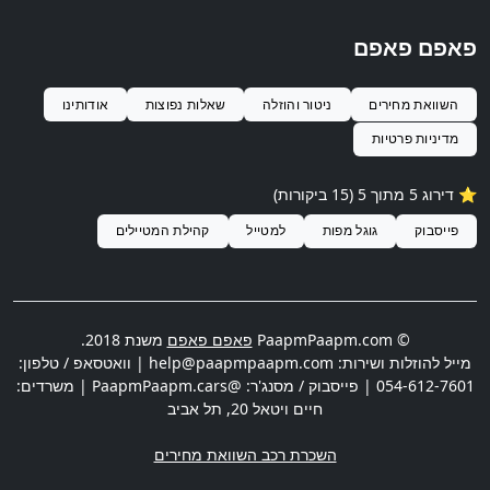
פאפם פאפם
השוואת מחירים
ניטור והוזלה
שאלות נפוצות
אודותינו
מדיניות פרטיות
⭐️ דירוג
5
מתוך 5 (
15
ביקורות)
פייסבוק
גוגל מפות
למטייל
קהילת המטיילים
© PaapmPaapm.com
פאפם פאפם
משנת 2018.
מייל להוזלות ושירות:
help@paapmpaapm.com
| וואטסאפ / טלפון:
054-612-7601
| פייסבוק / מסנג'ר: @PaapmPaapm.cars | משרדים:
חיים ויטאל 20
,
תל אביב
השכרת רכב השוואת מחירים