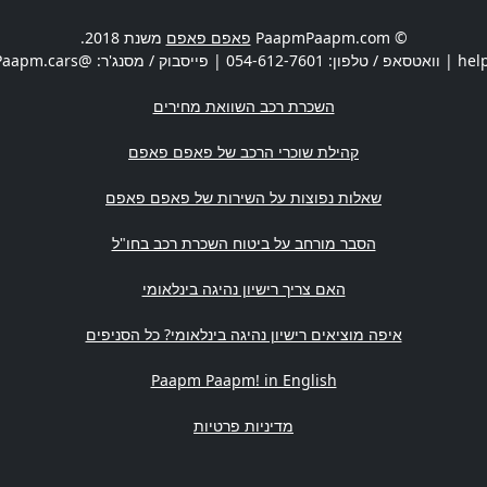
© PaapmPaapm.com
פאפם פאפם
משנת 2018.
hel
| וואטסאפ / טלפון:
054-612-7601
| פייסבוק / מסנג'ר: @PaapmPaapm.cars | משרדים:
השכרת רכב השוואת מחירים
קהילת שוכרי הרכב של פאפם פאפם
שאלות נפוצות על השירות של פאפם פאפם
הסבר מורחב על ביטוח השכרת רכב בחו"ל
האם צריך רישיון נהיגה בינלאומי
איפה מוציאים רישיון נהיגה בינלאומי? כל הסניפים
Paapm Paapm! in English
מדיניות פרטיות