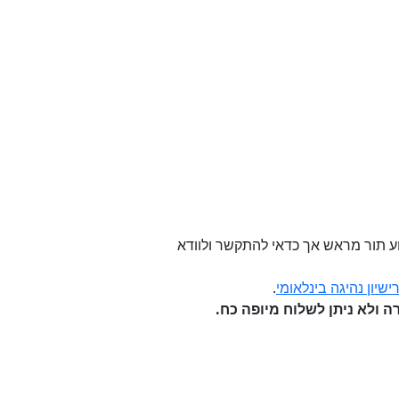
שירות (11 ש"ח כולל מע"מ). אין צורך לקבוע תור מראש אך כדאי להתקשר ולוודא
שיון נהיגה בינלאומי
.