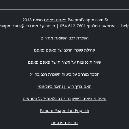
© PaapmPaapm.com
פאפם פאפם
משנת 2018.
hel
| וואטסאפ / טלפון:
054-612-7601
| פייסבוק / מסנג'ר: @PaapmPaapm.cars | משרדים:
השכרת רכב השוואת מחירים
קהילת שוכרי הרכב של פאפם פאפם
שאלות נפוצות על השירות של פאפם פאפם
הסבר מורחב על ביטוח השכרת רכב בחו"ל
האם צריך רישיון נהיגה בינלאומי
איפה מוציאים רישיון נהיגה בינלאומי? כל הסניפים
Paapm Paapm! in English
מדיניות פרטיות