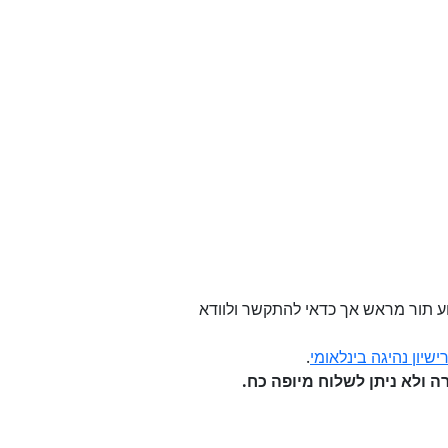
שירות (11 ש"ח כולל מע"מ). אין צורך לקבוע תור מראש אך כדאי להתקשר ולוודא
שיון נהיגה בינלאומי
.