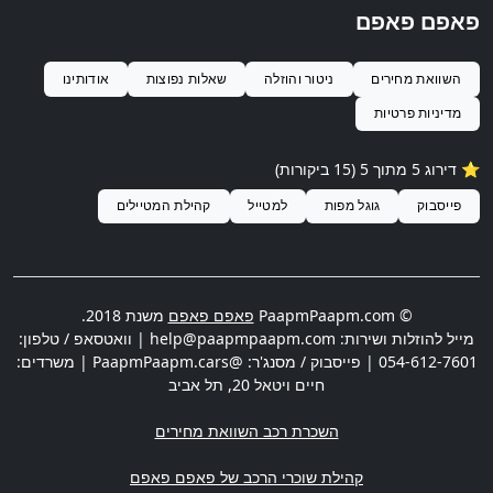
פאפם פאפם
השוואת מחירים
ניטור והוזלה
שאלות נפוצות
אודותינו
מדיניות פרטיות
⭐️ דירוג
5
מתוך 5 (
15
ביקורות)
פייסבוק
גוגל מפות
למטייל
קהילת המטיילים
© PaapmPaapm.com
פאפם פאפם
משנת 2018.
מייל להוזלות ושירות:
help@paapmpaapm.com
| וואטסאפ / טלפון:
054-612-7601
| פייסבוק / מסנג'ר: @PaapmPaapm.cars | משרדים:
חיים ויטאל 20
,
תל אביב
השכרת רכב השוואת מחירים
קהילת שוכרי הרכב של פאפם פאפם