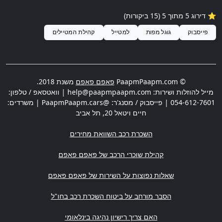
⭐️ דירוג
5
מתוך 5 (
15
ביקורות)
פייסבוק
גוגל מפות
למטייל
קהילת המטיילים
© PaapmPaapm.com
פאפם פאפם
משנת 2018.
מייל להוזלות ושירות:
help@paapmpaapm.com
| וואטסאפ / טלפון:
054-612-7601
| פייסבוק / מסנג'ר: @PaapmPaapm.cars | משרדים:
חיים ויטאל 20
,
תל אביב
השכרת רכב השוואת מחירים
קהילת שוכרי הרכב של פאפם פאפם
שאלות נפוצות על השירות של פאפם פאפם
הסבר מורחב על ביטוח השכרת רכב בחו"ל
האם צריך רישיון נהיגה בינלאומי