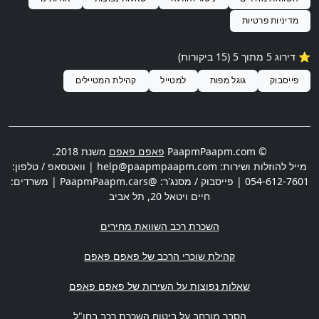
מדיניות פרטיות
⭐️ דירוג
5
מתוך 5 (
15
ביקורות)
פייסבוק
גוגל מפות
למטייל
קהילת המטיילים
© PaapmPaapm.com
פאפם פאפם
משנת 2018.
מייל להוזלות ושירות:
help@paapmpaapm.com
| וואטסאפ / טלפון:
054-612-7601
| פייסבוק / מסנג'ר: @PaapmPaapm.cars | משרדים:
חיים ויטאל 20
,
תל אביב
השכרת רכב השוואת מחירים
קהילת שוכרי הרכב של פאפם פאפם
שאלות נפוצות על השירות של פאפם פאפם
הסבר מורחב על ביטוח השכרת רכב בחו"ל