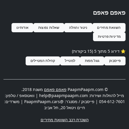
פאפם פאפם
השוואת מחירים
ניטור והוזלה
שאלות נפוצות
אודותינו
מדיניות פרטיות
⭐️ דירוג
5
מתוך 5 (
15
ביקורות)
פייסבוק
גוגל מפות
למטייל
קהילת המטיילים
© PaapmPaapm.com
פאפם פאפם
משנת 2018.
מייל להוזלות ושירות:
help@paapmpaapm.com
| וואטסאפ / טלפון:
054-612-7601
| פייסבוק / מסנג'ר: @PaapmPaapm.cars | משרדים:
חיים ויטאל 20
,
תל אביב
השכרת רכב השוואת מחירים