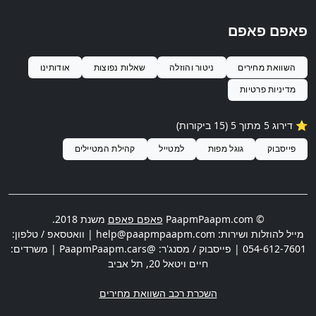
פאפם פאפם
השוואת מחירים
ניטור והוזלה
שאלות נפוצות
אודותינו
מדיניות פרטיות
⭐️ דירוג
5
מתוך 5 (
15
ביקורות)
פייסבוק
גוגל מפות
למטייל
קהילת המטיילים
© PaapmPaapm.com
פאפם פאפם
משנת 2018.
מייל להוזלות ושירות:
help@paapmpaapm.com
| וואטסאפ / טלפון:
054-612-7601
| פייסבוק / מסנג'ר: @PaapmPaapm.cars | משרדים:
חיים ויטאל 20
,
תל אביב
השכרת רכב השוואת מחירים