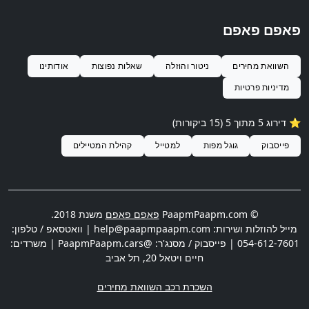
פאפם פאפם
השוואת מחירים
ניטור והוזלה
שאלות נפוצות
אודותינו
מדיניות פרטיות
⭐️ דירוג
5
מתוך 5 (
15
ביקורות)
פייסבוק
גוגל מפות
למטייל
קהילת המטיילים
© PaapmPaapm.com
פאפם פאפם
משנת 2018.
מייל להוזלות ושירות:
help@paapmpaapm.com
| וואטסאפ / טלפון:
054-612-7601
| פייסבוק / מסנג'ר: @PaapmPaapm.cars | משרדים:
חיים ויטאל 20
,
תל אביב
השכרת רכב השוואת מחירים