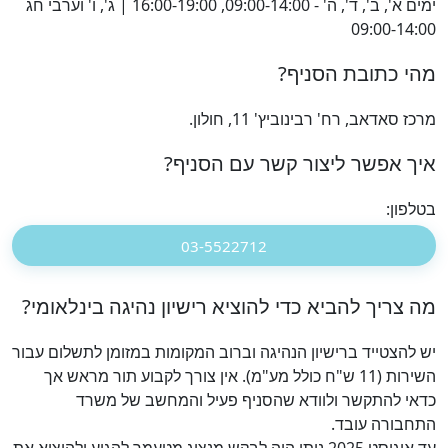
ימים א', ב', ד', ה' - 09:00-14:00, 16:00-19:00 | ג', ו' וערבי חג
09:00-14:00
מהי כתובת הסניף?
מרכז סאדאב, רח' רבינוביץ' 11, חולון.
איך אפשר ליצור קשר עם הסניף?
בטלפון:
03-5522712
מה צריך להביא כדי להוציא רישיון נהיגה בינלאומי?
יש להצטייד ברישיון הנהיגה וברוב המקומות במזומן לתשלום עבור
השירות (11 ש"ח כולל מע"מ). אין צורך לקבוע תור מראש אך
כדאי להתקשר ולוודא שהסניף פעיל והמחשב של משרד
התחבורה עובד.