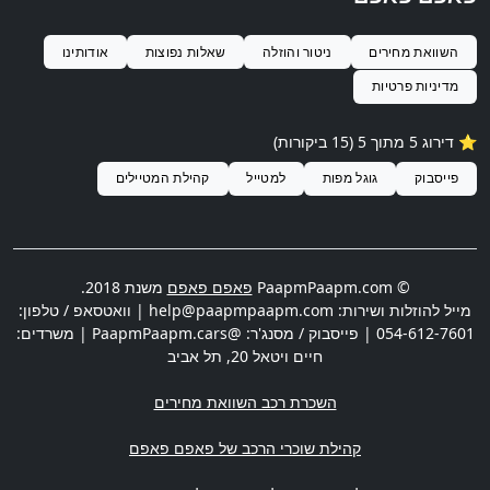
השוואת מחירים
ניטור והוזלה
שאלות נפוצות
אודותינו
מדיניות פרטיות
⭐️ דירוג
5
מתוך 5 (
15
ביקורות)
פייסבוק
גוגל מפות
למטייל
קהילת המטיילים
© PaapmPaapm.com
פאפם פאפם
משנת 2018.
מייל להוזלות ושירות:
help@paapmpaapm.com
| וואטסאפ / טלפון:
054-612-7601
| פייסבוק / מסנג'ר: @PaapmPaapm.cars | משרדים:
חיים ויטאל 20
,
תל אביב
השכרת רכב השוואת מחירים
קהילת שוכרי הרכב של פאפם פאפם