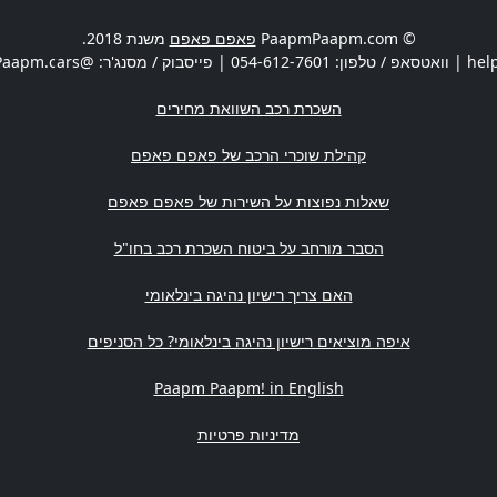
© PaapmPaapm.com
פאפם פאפם
משנת 2018.
hel
| וואטסאפ / טלפון:
054-612-7601
| פייסבוק / מסנג'ר: @PaapmPaapm.cars | משרדים:
השכרת רכב השוואת מחירים
קהילת שוכרי הרכב של פאפם פאפם
שאלות נפוצות על השירות של פאפם פאפם
הסבר מורחב על ביטוח השכרת רכב בחו"ל
האם צריך רישיון נהיגה בינלאומי
איפה מוציאים רישיון נהיגה בינלאומי? כל הסניפים
Paapm Paapm! in English
מדיניות פרטיות