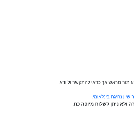
שירות (11 ש"ח כולל מע"מ). אין צורך לקבוע תור מראש אך כדאי להתקשר ולוודא
שיון נהיגה בינלאומי
.