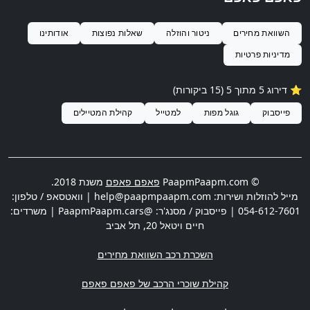
השוואת מחירים
ניטור והוזלה
שאלות נפוצות
אודותינו
מדיניות פרטיות
⭐️ דירוג
5
מתוך 5 (
15
ביקורות)
פייסבוק
גוגל מפות
למטייל
קהילת המטיילים
© PaapmPaapm.com
פאפם פאפם
משנת 2018.
מייל להוזלות ושירות:
help@paapmpaapm.com
| וואטסאפ / טלפון:
054-612-7601
| פייסבוק / מסנג'ר: @PaapmPaapm.cars | משרדים:
חיים ויטאל 20
,
תל אביב
השכרת רכב השוואת מחירים
קהילת שוכרי הרכב של פאפם פאפם