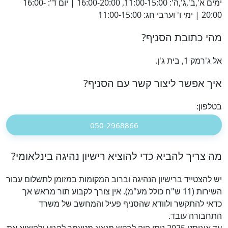
ימים א',ב',ג',ה': 11:00-15:00, 16:00-20:00 | יום ד': 16:00-
20:00 | ימי ו' וערבי חג: 11:00-15:00
מהי כתובת הסניף?
אל ג'רמק 1, בית ג'ן.
איך אפשר ליצור קשר עם הסניף?
בטלפון:
050-2968866
מה צריך להביא כדי להוציא רישיון נהיגה בינלאומי?
יש להצטייד ברישיון הנהיגה וברוב המקומות במזומן לתשלום עבור
השירות (11 ש"ח כולל מע"מ). אין צורך לקבוע תור מראש אך
כדאי להתקשר ולוודא שהסניף פעיל והמחשב של משרד
התחבורה עובד.