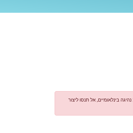
סיק להפיק רישיונות נהיגה בינלאומיים, אל תנסו ליצור