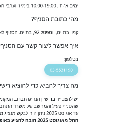
ימים א'-ה', 10:00-19:00 בימי ו' וערבי חג 10:00-14:00
מהי כתובת הסניף?
קניון בת-ים, יוספטל 92, בת ים. הסניף לא מנפיק רישיונות נהיגה מיולי 2022. קומה אמצעית צמוד למשביר לצרכן.
איך אפשר ליצור קשר עם הסניף?
בטלפון:
03-5531190
מה צריך להביא כדי להוציא רישיו
שהסניף פעיל והמחשב של משרד התחבור
עד אוגוסט 2025 ניתן היה לבקש מנציג מטעמך להגיע ולהוציא את הרשיון בעבורך בצירוף
החל מאוגוסט 2025 חובה להגיע באופן אישי לסניף, לצורך צילום הנהג ועדכון התמונה במשרד התחבורה ולא ניתן לשלוח מיופה כח.