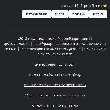
⭐️ דירוג 5 מתוך 5 (15 ביקורות)
פייסבוק
גוגל מפות
למטייל
קהילת המטיילים
© PaapmPaapm.com
פאפם פאפם
משנת 2018.
מייל להוזלות ושירות:
help@paapmpaapm.com
| וואטסאפ / טלפון:
054-612-7601
| פייסבוק / מסנג'ר: @PaapmPaapm.cars | משרדים:
חיים ויטאל 20
,
תל אביב
השכרת רכב השוואת מחירים
קהילת שוכרי הרכב של פאפם פאפם
שאלות נפוצות על השירות של פאפם פאפם
הסבר מורחב על ביטוח השכרת רכב בחו"ל
האם צריך רישיון נהיגה בינלאומי