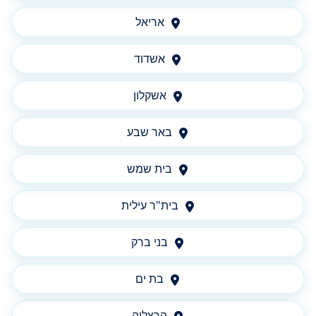
אריאל
אשדוד
אשקלון
באר שבע
בית שמש
בית"ר עילית
בני ברק
בת ים
הרצליה