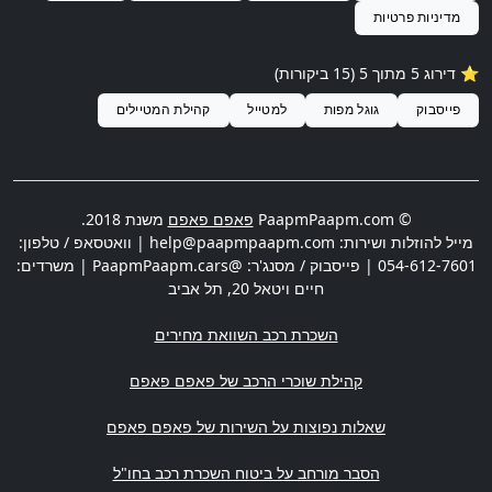
מדיניות פרטיות
⭐️ דירוג 5 מתוך 5 (15 ביקורות)
פייסבוק
גוגל מפות
למטייל
קהילת המטיילים
© PaapmPaapm.com
פאפם פאפם
משנת 2018.
מייל להוזלות ושירות:
help@paapmpaapm.com
| וואטסאפ / טלפון:
054-612-7601
| פייסבוק / מסנג'ר: @PaapmPaapm.cars | משרדים:
חיים ויטאל 20
,
תל אביב
השכרת רכב השוואת מחירים
קהילת שוכרי הרכב של פאפם פאפם
שאלות נפוצות על השירות של פאפם פאפם
הסבר מורחב על ביטוח השכרת רכב בחו"ל