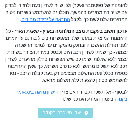
להזמנות של ספטמבר ואילך) ולכן שווה לשריין כעת ולחזור ולבדוק
אם יש ירידת מחירים בהמשך. תוכלו גם להשתמש בשירות ניטור
המחירים שלנו לשם כך ולקבל
התראה על ירידת מחירים
.
עדכון חשוב בעקבות מצב המלחמה בארץ - שאגת הארי
- כל
ההזמנות המוצגות באתר שלנו מאפשרות ביטול בחינם עד יומיים
לפני תחילת ההשכרה ובחלק מהמקרים עד למועד ההשכרה
עצמה - כך שניתן לשריין רכב היום ולבטל במידת הצורך בשירות
עצמי וללא שאלות. שימו לב שיש אפשרות בחלק מהיעדים לשריין
רכב ללא תשלום מראש וללא כרטיס אשראי, כך שאין התחייבות
כספית בכלל ואת התשלום מבצעים רק בעת קבלת הרכב - נסו
להשתמש בסינון להצעות ללא תשלום מראש.
לבסוף - אל תשכחו לברר האם צריך
רישיון נהיגה בינלאומי
בקנדה
בעמוד המידע העדכני שלנו
יעדי השכרה בקנדה