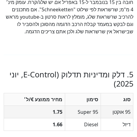
1 בנובמבר ל‑15 באפריל
אם
יש שלג/קרח. עומק מינ׳
4 מ"מ; שרשראות לפי שילוט "Schneeketten". אם מתכננים
להרכיב שרשראות שלג, מומלץ לראות סרטון ב-youtube מראש
 לבקש במעמד קבלת הרכב הדגמה מהסוכן ולהסביר לו
שראל אין שרשראות שלג ולכן אתם צריכים הדגמה.
5. דלק ומדיניות תדלוק (E‑Control, יוני
202
ג
סימון
מחיר ממוצע €/ל׳
וקטן
Super 95
1.75
זל
Diesel
1.66