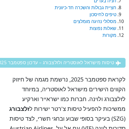
חניה בערים
חציית גבולות והשכרה חד‑כיוונית
טיפים לחיסכון
מסלולי נהיגה מומלצים
שאלות נפוצות
מקורות
טיסות מישראל לאוסטריה ולזלצבורג – עדכון ספטמבר 2025
לקראת ספטמבר 2025, נרשמת מגמה של חיזוק
ווים הישירים מישראל לאוסטריה, במיוחד
צבורג ולוינה. חברות כמו ישראייר וארקיע
שיכות להפעיל טיסות צ'רטר ישירות ל
זלצבורג
(SZG) בעיקר בסופי שבוע ובחגי תשרי, לצד טיסות
סדירות לוינה (VIE) עם אל על, Austrian Airlines