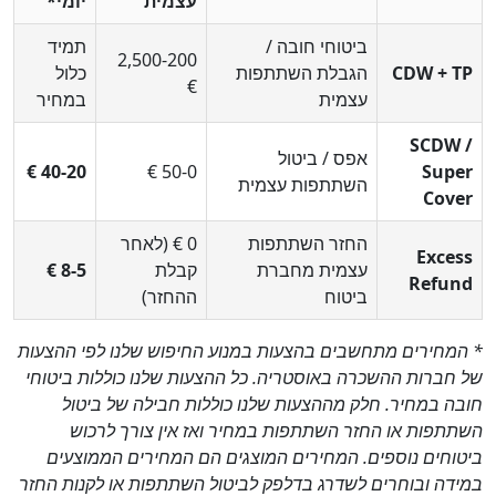
עצמית
יומי*
ביטוחי חובה /
תמיד
200‑2,500
CDW + T
הגבלת השתתפות
כלול
€
עצמית
במחיר
SCDW 
אפס / ביטול
20‑40 €
0‑50 €
Supe
השתתפות עצמית
Cove
החזר השתתפות
0 € (לאחר
Exce
עצמית מחברת
קבלת
5‑8 €
Refun
ביטוח
ההחזר)
מחירים מתחשבים בהצעות במנוע החיפוש שלנו לפי ההצעות
חברות ההשכרה באוסטריה. כל ההצעות שלנו כוללות ביטוחי
ה במחיר. חלק מההצעות שלנו כוללות חבילה של ביטול
תפות או החזר השתתפות במחיר ואז אין צורך לרכוש
וחים נוספים. המחירים המוצגים הם המחירים הממוצעים
דה ובוחרים לשדרג בדלפק לביטול השתתפות או לקנות החזר