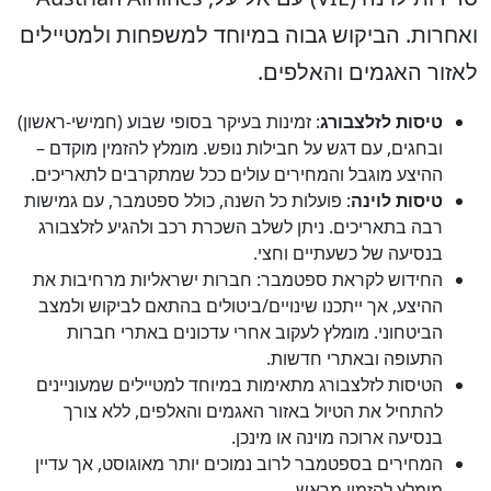
חרות. הביקוש גבוה במיוחד למשפחות ולמטיילים
זור האגמים והאלפים.
טיסות לזלצבורג
: זמינות בעיקר בסופי שבוע (חמישי-ראשון)
ובחגים, עם דגש על חבילות נופש. מומלץ להזמין מוקדם –
ההיצע מוגבל והמחירים עולים ככל שמתקרבים לתאריכים.
טיסות לוינה
: פועלות כל השנה, כולל ספטמבר, עם גמישות
רבה בתאריכים. ניתן לשלב השכרת רכב ולהגיע לזלצבורג
בנסיעה של כשעתיים וחצי.
החידוש לקראת ספטמבר: חברות ישראליות מרחיבות את
ההיצע, אך ייתכנו שינויים/ביטולים בהתאם לביקוש ולמצב
הביטחוני. מומלץ לעקוב אחרי עדכונים באתרי חברות
התעופה ובאתרי חדשות.
הטיסות לזלצבורג מתאימות במיוחד למטיילים שמעוניינים
להתחיל את הטיול באזור האגמים והאלפים, ללא צורך
בנסיעה ארוכה מוינה או מינכן.
המחירים בספטמבר לרוב נמוכים יותר מאוגוסט, אך עדיין
מומלץ להזמין מראש.