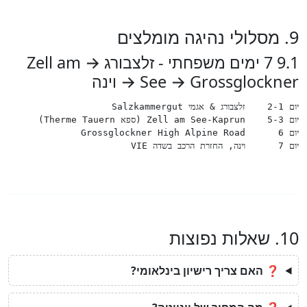
9.1 7 ימים משפחתי - זלצבורג → Zell am
See → Grossglock → וינה
דה VIE
פוצות
❓ האם צריך רישיון בינלאומי?