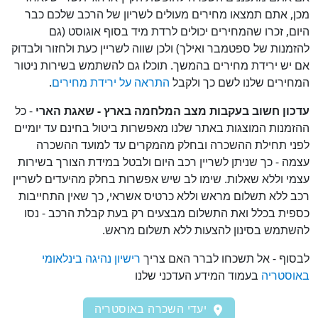
, אתם תמצאו מחירים מעולים לשריון של הרכב שלכם כבר
ם, זכרו שהמחירים יכולים לרדת מיד בסוף אוגוסט (גם
מנות של ספטמבר ואילך) ולכן שווה לשריין כעת ולחזור ולבדוק
יש ירידת מחירים בהמשך. תוכלו גם להשתמש בשירות ניטור
ירים שלנו לשם כך ולקבל
התראה על ירידת מחירים
.
ון חשוב בעקבות מצב המלחמה בארץ - שאגת הארי
- כל
מנות המוצגות באתר שלנו מאפשרות ביטול בחינם עד יומיים
י תחילת ההשכרה ובחלק מהמקרים עד למועד ההשכרה
ה - כך שניתן לשריין רכב היום ולבטל במידת הצורך בשירות
י וללא שאלות. שימו לב שיש אפשרות בחלק מהיעדים לשריין
 ללא תשלום מראש וללא כרטיס אשראי, כך שאין התחייבות
ית בכלל ואת התשלום מבצעים רק בעת קבלת הרכב - נסו
תמש בסינון להצעות ללא תשלום מראש.
וף - אל תשכחו לברר האם צריך
רישיון נהיגה בינלאומי
סטריה
בעמוד המידע העדכני שלנו
יעדי השכרה באוסטריה