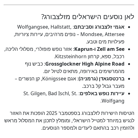
ן נוסעים הישראלים מזלצבורג?
אגמי זלצבורג וסביבתם
: Wolfgangsee, Hallstatt,
Mondsee, Attersee – נופים מרהיבים, עיירות ציוריות,
פעילויות מים וטבע.
Zell am See ו-Kaprun
: אזור נופש פופולרי, מסלולי הליכה,
רכבל, ספא, קרחון Kitzsteinhorn.
Grossglockner High Alpine Road
: כביש נוף
מהמרשימים באירופה, מתאים לטיול יום.
ברכטסגאדן (גרמניה)
: אגם Königssee, קן הנשרים –
מעבר גבול קל ברכב.
עיירות נופש באלפים
: St. Gilgen, Bad Ischl, St.
Wolfgang.
הטיסות הישירות לזלצבורג בספטמבר 2025 הופכות את האזור
יש במיוחד למטייל הישראלי, ומומלץ לתכנן את המסלול מראש
זמין רכב בהתאם ליעדים ולמספר הנוסעים.