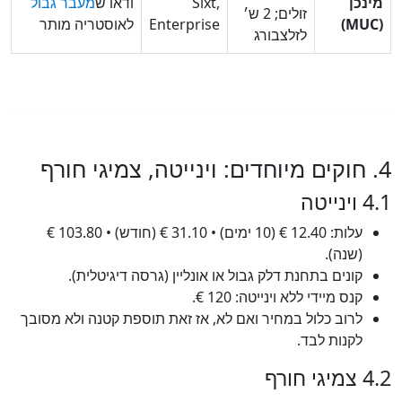
נכן
Sixt,
ודאו ש
מעבר גבול
זולים; 2 ש׳
Enterprise
לאוסטריה מותר
לזלצבורג
ייטה
עלות: 12.40 € (10 ימים) • 31.10 € (חודש) • 103.80 €
(שנה).
קונים בתחנת דלק גבול או אונליין (גרסה דיגיטלית).
קנס מיידי ללא וינייטה: 120 €.
לרוב כלול במחיר ואם לא, אז זאת תוספת קטנה ולא מסובך
לקנות לבד.
י חורף