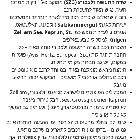
שדה התעופה זלצבורג (SZG)
ממוקם כ-15 דקות ממרכז
העיר, נגיש מאוד להשכרת רכב.
רוב הישראלים שוכרים רכב מיד לאחר הנחיתה וממשיכים
ישירות לאגמי
Salzkammergut
(וולפגנג, האלשטאט,
אטרסי), לעיירות נופש כמו
St.
,
Kaprun
,
Zell am See
Gilgen
ולמסלולי טבע באלפים.
השכרת רכב בשדה התעופה זלצבורג נוחה מאוד – כל
החברות הגדולות (Avis, Hertz, Europcar, Sixt) פועלות
במקום, ויש גם חברות מקומיות זולות.
הזמנה מראש מומלצת מאוד, במיוחד לרכבים אוטומטיים,
רכבים גדולים או רכבי 7 מושבים – הביקוש גבוה וההיצע
מוגבל.
המסלולים הפופולריים לישראלים: אגמי זלצבורג, Zell am
See, Grossglockner, Kaprun, חבל טירול, מעבר
לאוסטריה-גרמניה (ברכטסגאדן, מינכן), ולעיתים גם המשך
לאיטליה או צ'כיה.
שימו לב: בחלק מהטיסות הצ'רטר, ימי ההגעה והחזרה אינם
גמישים – בדקו זמינות רכבים לתאריכים שלכם מראש.
הגעה ברכב ממינכן (גרמניה) לזלצבורג עדיין פופולרית, אך