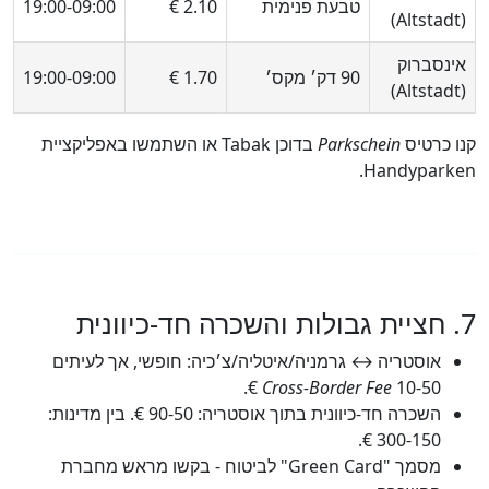
טבעת פנימית
2.10 €
09:00‑19:00
נסברוק
90 דק׳ מקס׳
1.70 €
09:00‑19:00
 כרטיס
Parkschein
בדוכן Tabak או השתמשו באפליקציית
Handypark
אוסטריה ↔ גרמניה/איטליה/צ׳כיה: חופשי, אך לעיתים
Cross‑Border Fee
10‑50 €.
השכרה חד‑כיוונית בתוך אוסטריה: 50‑90 €. בין מדינות:
150‑300 €.
מסמך "Green Card" לביטוח - בקשו מראש מחברת