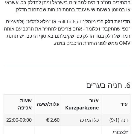
ירים סה"כ דומים למחירים בישראל וניתן לתדלק בכ. אשראי
במזומן בשעות שיש עובד בחנות הנוחות שבתחנת הדלק.
ניות דלק
הכי מומלץ: Full‑to‑Full או "מלא למלא" (ולפעמים
י שהתקבל") כלומר - אתם צריכים להחזיר את הרכב עם אותה
 של דלק במד הדלק כפי שקיבלתם באיסוף הרכב. יש תחנת
רת הרכבים בוינה.
אזור
שעות
ר
עלות/שעה
Kurzparkzone
אכיפה
ה (1‑9)
כל המרכז
2.60 €
09:00‑22:00
צבורג