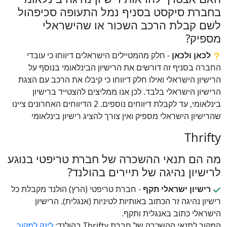
בחברת סיקסט בסניף נמל התעופה סכיפהול
לשם קבלת הרכב השכור או שהישראלי
מספיק?
לכאן ולכאן
- חלק מהמטיילים הישראלים דיווחו כי עובדי
החברה בסניף זה דורשים את הרישיון הבינלאומי בנוסף על
הרישיון הישראלי ואילו חלק דיווחו כי קיבלו את הרכב עם הצגת
הרישיון הישראלי בלבד. לכן אנו ממליצים להצטייד ברישיון
בינלאומי, עד לקבלת דיווחים נוספים. 2 הדיווחים האחרונים ציינו
שהרישיון הישראלי מספיק ואין צורך להציג רישיון בינלאומי
Thrifty
מה הם תנאי ההשכרה של חברת טריפטי בנוגע
לרישיון נהיגה של תיירים בהולנד?
רישיון ישראלי תקף
- חברת טריפטי (הרץ) הולנד מקבלת כל
רישיון נהיגה זר הכתוב באותיות לטיניות (אנגלית). הרישיון
הישראלי כתוב באנגלית ותקף.
המקור לתנאי ההשכרה של חברת Thrifty בהולנד:
לינק למקור
.