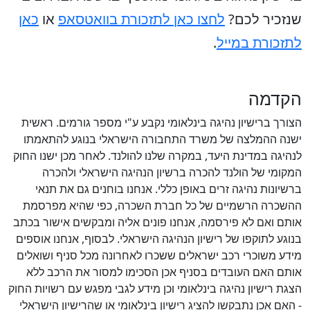
שנזכיר לכם?
לחצו כאן לתזכורת בוואטסאפ
או
כאן
לתזכורת במייל
.
הקדמה
הצורך ברישיון נהיגה בינלאומי נקבע ע"י מספר גורמים. ראשית
ישנה ההמלצה של משרד התחבורה הישראלי בנוגע להתאמתו
לנהיגה במדינת היעד, במקרה שלנו להולנד. לאחר מכן ישנו החוק
המקומי של הולנד להכרה ברשיון הנהיגה הישראלי ולהכרה
ברשיונות נהיגה זרים באופן כללי. אנחנו בוחנים גם את תנאי
ההשכרה הרשמיים של כל חברת השכרה, כפי שהיא מפרסמת
אותם ואם לא פירסמה, אנחנו פונים אליה ומבקשים אישור בכתב
בנוגע לתוקפו של רישיון הנהיגה הישראלי. לבסוף, אנחנו אוספים
מידע משוכרי רכב ישראלים ששכרו לאחרונה מכל סניף ושואלים
אותם האם העובדים בסניף אכן הסכימו למסור את הרכב ללא
הצגת רישיון נהיגה בינלאומי וכן מידע לגבי מפגש עם רשויות החוק
- האם אכן נתבקשו להציג רישיון בינלאומי או שהרישיון הישראלי