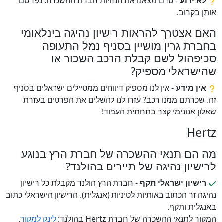
לא ידוע
- טרם מצאנו את הנחיות חברת ההשכרה. נפרסם
אותן בקרוב.
האם אצטרך להראות רישיון נהיגה בינלאומי
בחברת גרין מושיין בסניף נמל התעופה
סכיפהול לשם קבלת הרכב השכור או
שהישראלי מספיק?
אין מידע
- אין לנו מספיק דיווחים ממטיילים ישראלים בסניף
זה. שכרתם ממנו רכב? עזרו לנו להשלים את הפרטים בעזרת
שאלון אנונימי קצר בתחתית העמוד!
Hertz
מה הם תנאי ההשכרה של חברת הרץ בנוגע
לרישיון נהיגה של תיירים בהולנד?
רישיון ישראלי תקף
- חברת הרץ הולנד מקבלת כל רישיון
נהיגה זר הכתוב באותיות לטיניות (אנגלית). הרישיון הישראלי כתוב
באנגלית ותקף.
המקור לתנאי ההשכרה של חברת Hertz בהולנד:
לינק למקור
.